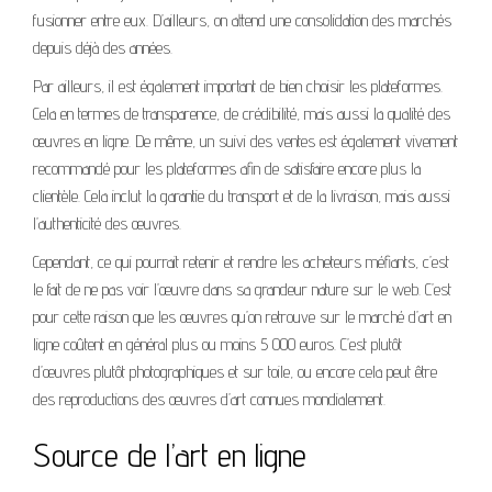
fusionner entre eux. D’ailleurs, on attend une consolidation des marchés
depuis déjà des années.
Par ailleurs, il est également important de bien choisir les plateformes.
Cela en termes de transparence, de crédibilité, mais aussi la qualité des
œuvres en ligne. De même, un suivi des ventes est également vivement
recommandé pour les plateformes afin de satisfaire encore plus la
clientèle. Cela inclut la garantie du transport et de la livraison, mais aussi
l’authenticité des œuvres.
Cependant, ce qui pourrait retenir et rendre les acheteurs méfiants, c’est
le fait de ne pas voir l’œuvre dans sa grandeur nature sur le web. C’est
pour cette raison que les œuvres qu’on retrouve sur le marché d’art en
ligne coûtent en général plus ou moins 5 000 euros. C’est plutôt
d’œuvres plutôt photographiques et sur toile, ou encore cela peut être
des reproductions des œuvres d’art connues mondialement.
Source de l’art en ligne