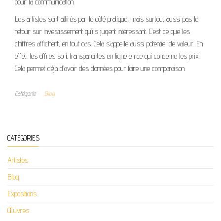
pour la communication.
Les artistes sont attirés par le côté pratique, mais surtout aussi pas le
retour sur investissement qu’ils jugent intéressant. C’est ce que les
chiffres affichent, en tout cas. Cela s’appelle aussi potentiel de valeur. En
effet, les offres sont transparentes en ligne en ce qui concerne les prix.
Cela permet déjà d’avoir des données pour faire une comparaison.
Catégorie
Blog
CATÉGORIES
Artistes
Blog
Expositions
Œuvres