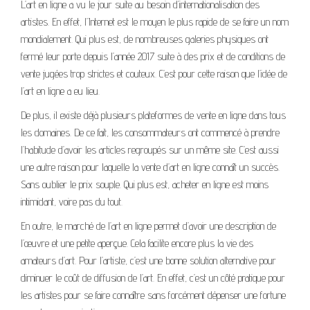
L’art en ligne a vu le jour suite au besoin d’internationalisation des
artistes. En effet, l’Internet est le moyen le plus rapide de se faire un nom
mondialement. Qui plus est, de nombreuses galeries physiques ont
fermé leur porte depuis l’année 2017 suite à des prix et de conditions de
vente jugées trop strictes et couteux. C’est pour cette raison que l’idée de
l’art en ligne a eu lieu.
De plus, il existe déjà plusieurs plateformes de vente en ligne dans tous
les domaines. De ce fait, les consommateurs ont commencé à prendre
l’habitude d’avoir les articles regroupés sur un même site. C’est aussi
une autre raison pour laquelle la vente d’art en ligne connaît un succès.
Sans oublier le prix souple. Qui plus est, acheter en ligne est moins
intimidant, voire pas du tout.
En outre, le marché de l’art en ligne permet d’avoir une description de
l’œuvre et une petite aperçue. Cela facilite encore plus la vie des
amateurs d’art. Pour l’artiste, c’est une bonne solution alternative pour
diminuer le coût de diffusion de l’art. En effet, c’est un côté pratique pour
les artistes pour se faire connaître sans forcément dépenser une fortune